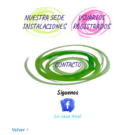
NUESTRA SEDE
USUARIOS
INSTALACIONES
REGISTRADOS
CONTACTO
Siguenos
La casa Azul
Volver ↑