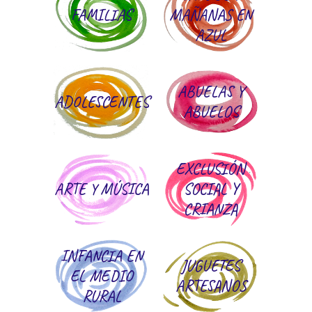
FAMILIAS
MAÑANAS EN
AZUL
ABUELAS Y
ADOLESCENTES
ABUELOS
EXCLUSIÓN
ARTE Y MÚSICA
SOCIAL Y
CRIANZA
INFANCIA EN
JUGUETES
EL MEDIO
ARTESANOS
RURAL